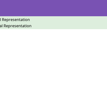
l Representation
al Representation