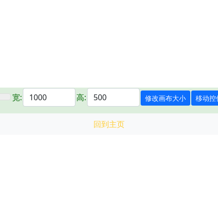
宽:
高:
回到主页